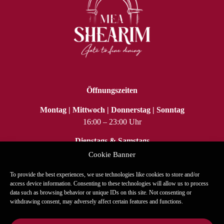
Öffnungszeiten
Montag | Mittwoch | Donnerstag | Sonntag
16:00 – 23:00 Uhr
Dienstags & Samstags
geschlossen
Cookie Banner
To provide the best experiences, we use technologies like cookies to store and/or
Booking@mea-shearim.at
access device information. Consenting to these technologies will allow us to process
data such as browsing behavior or unique IDs on this site. Not consenting or
Heinestraße 25 | 1020 Wien
withdrawing consent, may adversely affect certain features and functions.